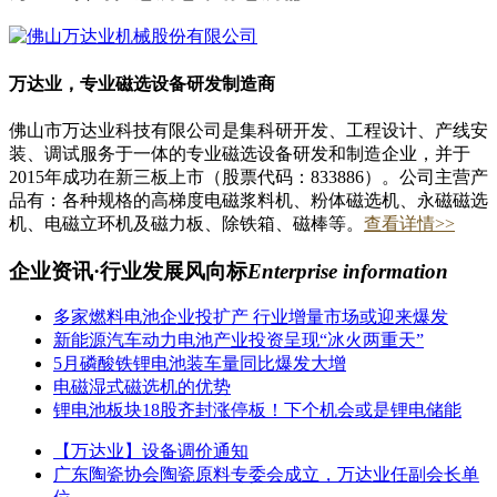
万达业，专业磁选设备研发制造商
佛山市万达业科技有限公司是集科研开发、工程设计、产线安
装、调试服务于一体的专业磁选设备研发和制造企业，并于
2015年成功在新三板上市（股票代码：833886）。公司主营产
品有：各种规格的高梯度电磁浆料机、粉体磁选机、永磁磁选
机、电磁立环机及磁力板、除铁箱、磁棒等。
查看详情>>
企业资讯·行业发展风向标
Enterprise information
多家燃料电池企业投扩产 行业增量市场或迎来爆发
新能源汽车动力电池产业投资呈现“冰火两重天”
5月磷酸铁锂电池装车量同比爆发大增
电磁湿式磁选机的优势
锂电池板块18股齐封涨停板！下个机会或是锂电储能
【万达业】设备调价通知
广东陶瓷协会陶瓷原料专委会成立，万达业任副会长单