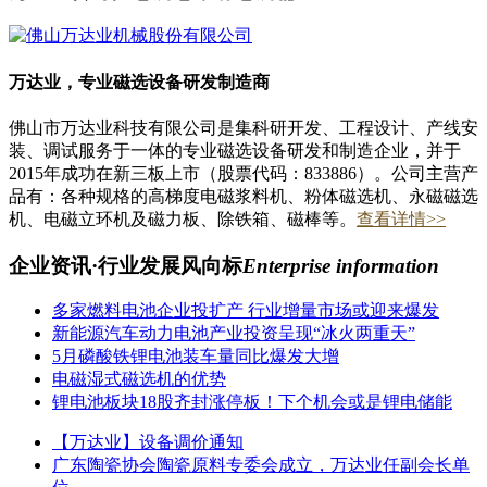
万达业，专业磁选设备研发制造商
佛山市万达业科技有限公司是集科研开发、工程设计、产线安
装、调试服务于一体的专业磁选设备研发和制造企业，并于
2015年成功在新三板上市（股票代码：833886）。公司主营产
品有：各种规格的高梯度电磁浆料机、粉体磁选机、永磁磁选
机、电磁立环机及磁力板、除铁箱、磁棒等。
查看详情>>
企业资讯·行业发展风向标
Enterprise information
多家燃料电池企业投扩产 行业增量市场或迎来爆发
新能源汽车动力电池产业投资呈现“冰火两重天”
5月磷酸铁锂电池装车量同比爆发大增
电磁湿式磁选机的优势
锂电池板块18股齐封涨停板！下个机会或是锂电储能
【万达业】设备调价通知
广东陶瓷协会陶瓷原料专委会成立，万达业任副会长单